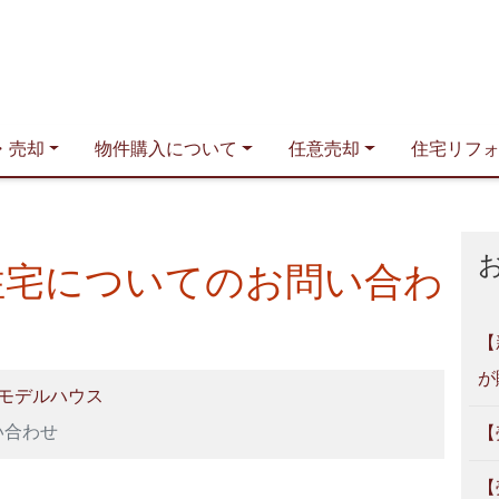
青森住まい相談室｜プリズム
・売却
物件購入について
任意売却
住宅リフ
T住宅についてのお問い合わ
【
が
モデルハウス
い合わせ
【
【