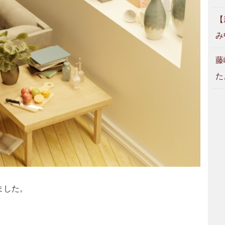
【
み
藤
た
ました。