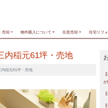
青森住まい相談室｜プリズム
・売却
物件購入について
任意売却
住宅リフ
三内稲元61坪・売地
内稲元61坪・売地
【
が
【
【